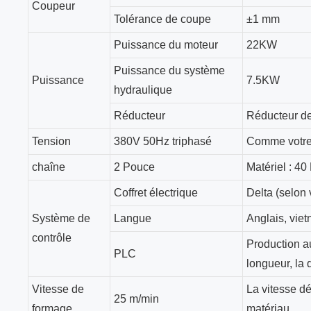
Coupeur
Tolérance de coupe
±1 mm
Puissance du moteur
22KW
Puissance du système
Puissance
7.5KW
hydraulique
Réducteur
Réducteur de
Tension
380V 50Hz triphasé
Comme votre
chaîne
2 Pouce
Matériel : 4
Coffret électrique
Delta (selon
Système de
Langue
Anglais, viet
contrôle
Production au
PLC
longueur, la q
Vitesse de
La vitesse d
25 m/min
formage
matériau.