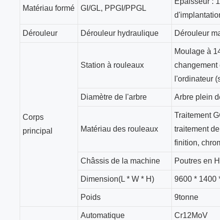
Épaisseur : 1
Matériau formé
GI/GL, PPGI/PPGL
d'implantatio
Dérouleur
Dérouleur hydraulique
Dérouleur ma
Moulage à 14
Station à rouleaux
changement 
l'ordinateur 
Diamètre de l'arbre
Arbre plein 
Traitement G
Corps
Matériau des rouleaux
traitement d
principal
finition, chr
Châssis de la machine
Poutres en 
Dimension(L * W * H)
9600 * 1400 
Poids
9tonne
Automatique
Cr12MoV