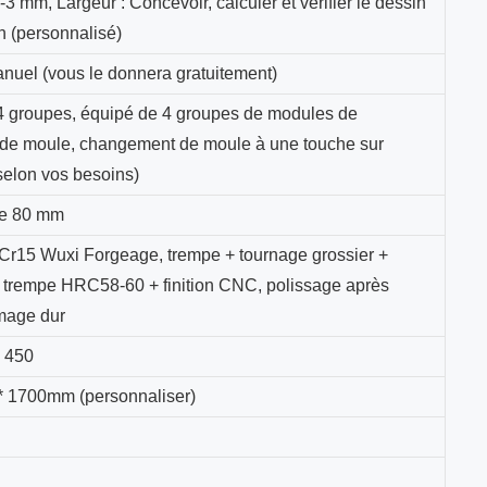
-3 mm, Largeur : Concevoir, calculer et vérifier le dessin
n (personnalisé)
nuel (vous le donnera gratuitement)
 groupes, équipé de 4 groupes de modules de
de moule, changement de moule à une touche sur
(selon vos besoins)
de 80 mm
Cr15 Wuxi Forgeage, trempe + tournage grossier +
e trempe HRC58-60 + finition CNC, polissage après
omage dur
H 450
* 1700mm (personnaliser)