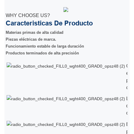
WHY CHOOSE US?
Caracteristicas De Producto
Materias primas de alta calidad
Piezas eléctricas de marca.
Funcionamiento estable de larga duración
Productos terminados de alta precisión
Cal
eur
pre
chi
Loc
del
ope
Equ
per