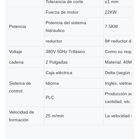
Tolerancia de corte
±1 mm
Fuerza de motor
22KW
Potencia del sistema
Potencia
7.5KW
hidráulico
reductor
8# reductor de e
Voltaje
380V 50Hz Trifásico
Como su requisit
cadena
2 Pulgadas
Material: 40Mn
Caja eléctrica
Delta (según sus 
Sistema de
Idioma
Inglés, vietnamit
control
Producción autom
PLC
cantidad, etc.
Velocidad de
25 m/min
La velocidad depe
formación