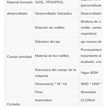
Material formado
GI/GL, PPGI/PPGL
(personalizado)
desenrollador
Desenrollador hidráulico
Desenrollador ma
Moldura de 14 g
Estación de rodillos
molde, cambio de
requisitos)
Diámetro del eje
eje macizo de 8
Procesamiento G
Material de los rodillos
tratamiento de e
Cuerpo principal
acabado, cromad
Estructura del cuerpo de la
Vigas 450H
máquina
Dimension(L * W * H)
9600 * 1400 * 17
Peso
9tonelada
Automático
Cr12MoV
Cortador