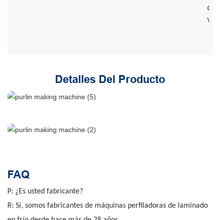
de 
vel
Detalles Del Producto
FAQ
P: ¿Es usted fabricante?
R: Sí, somos fabricantes de máquinas perfiladoras de laminado
en frío desde hace más de 28 años.