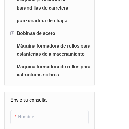
barandillas de carretera
punzonadora de chapa
+
Bobinas de acero
Máquina formadora de rollos para
Bobinas de acero galvanizado
estanterías de almacenamiento
Bobinas de acero galvalume
Máquina formadora de rollos para
Bobinas de acero galvanizado
estructuras solares
prepintado
Bobinas de acero Galvalume
Envíe su consulta
prepintadas
Bobinas de aluminio
Nombre