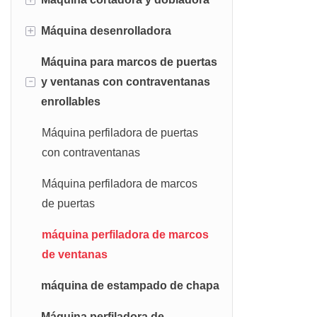
Máquina perfiladora de costura
Máquina perfiladora de quillas
bajante
Máquina perfiladora de correas Z
alzada
de acero ligero Z
+
Máquina desenrolladora
Cizalla hidráulica
Máquina de codo de bajante
Máquina perfiladora automática
Máquina de curvas de techo de
Máquina para marcos de puertas
Dobladora Hidráulica
Desenrollador hidráulico
de correas C
acero
-
y ventanas con contraventanas
Máquina de corte manual
Desenrollador eléctrico
enrollables
Máquina formadora de rollos
automática de correas Cz
Máquina dobladora manual
Desenrollador manual
Máquina perfiladora de puertas
con contraventanas
Máquina perfiladora de marcos
de puertas
máquina perfiladora de marcos
de ventanas
máquina de estampado de chapa
Máquina perfiladora de