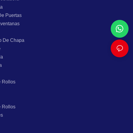
ra
De Puertas
aventanas
o De Chapa
e
ra
a
 Rollos
 Rollos
es