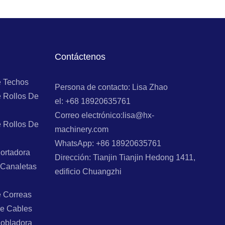
Contáctenos
e Techos
Persona de contacto: Lisa Zhao
 Rollos De
el: +68 18920635761
Correo electrónico:lisa@hx-
 Rollos De
machinery.com
WhatsApp: +86 18920635761
ortadora
Dirección: Tianjin Tianjin Hedong 1411,
 Canaletas
edificio Chuangzhi
e Correas
e Cables
Dobladora