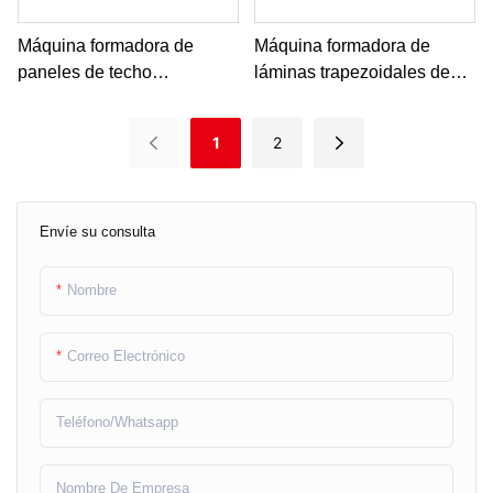
Máquina formadora de
Máquina formadora de
paneles de techo
láminas trapezoidales de
trapezoidales de una sola
aluminio para techos
capa
galvanizados
1
2
Envíe su consulta
Nombre
Correo Electrónico
Teléfono/whatsapp
Nombre De Empresa