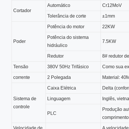
Automático
Cr12MoV
Cortador
Tolerância de corte
±1mm
Potência do motor
22KW
Potência do sistema
Poder
7.5KW
hidráulico
Redutor
8# redutor 
Tensão
380V 50Hz Trifásico
Como sua ex
corrente
2 Polegada
Material: 4
Caixa Elétrica
Delta (confo
Sistema de
Linguagem
Inglês, vietn
controle
Produção aut
PLC
comprimento,
Velocidade de
A velocidade