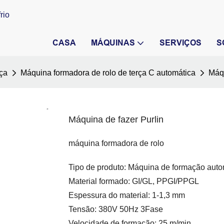
rio
CASA
MÁQUINAS
SERVIÇOS
S
rça
Máquina formadora de rolo de terça C automática
Máqu
Máquina de fazer Purlin
máquina formadora de rolo
Tipo de produto: Máquina de formação autom
Material formado: GI/GL, PPGI/PPGL
Espessura do material: 1-1,3 mm
Tensão: 380V 50Hz 3Fase
Velocidade de formação: 25 m/min