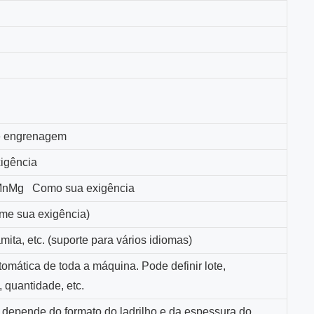
de engrenagem
igência
0MnMg
Como sua exigência
rme sua exigência)
amita, etc. (suporte para vários idiomas)
omática de toda a máquina. Pode definir lote,
 quantidade, etc.
 depende do formato do ladrilho e da espessura do