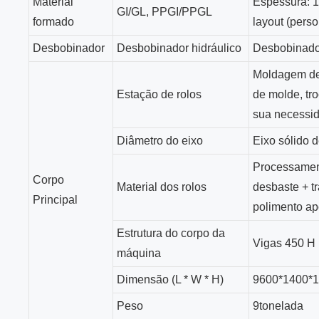
Material
Espessura: 1
GI/GL, PPGI/PPGL
formado
layout (pers
Desbobinador
Desbobinador hidráulico
Desbobinador
Moldagem de 
Estação de rolos
de molde, tr
sua necessi
Diâmetro do eixo
Eixo sólido
Processamen
Corpo
Material dos rolos
desbaste + 
Principal
polimento a
Estrutura do corpo da
Vigas 450 H
máquina
Dimensão (L * W * H)
9600*1400*1
Peso
9tonelada