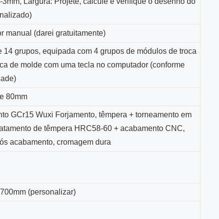
-3mm, Largura: Projete, calcule e verifique o desenho do
onalizado)
 manual (darei gratuitamente)
14 grupos, equipada com 4 grupos de módulos de troca
oca de molde com uma tecla no computador (conforme
dade)
 de 80mm
to GCr15 Wuxi Forjamento, têmpera + torneamento em
tratamento de têmpera HRC58-60 + acabamento CNC,
pós acabamento, cromagem dura
700mm (personalizar)