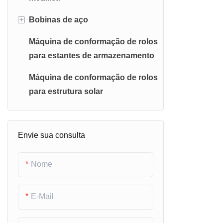
+
Bobinas de aço
Máquina de conformação de rolos
Bobinas de aço galvanizado
para estantes de armazenamento
Bobinas de aço Galvalume
Máquina de conformação de rolos
Bobinas de aço galvanizado pré-
para estrutura solar
pintadas
Bobinas de aço Galvalume pré-
Envie sua consulta
pintadas
Bobinas de alumínio
Nome
E-Mail