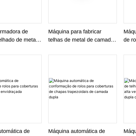
ormadora de
Máquina para fabricar
Máqu
elhado de metal
telhas de metal de camada
de r
camada
dupla trapezoidal e
para 
envidraçada para venda
esma
942 
tomática de
Máquina automática de
Máqu