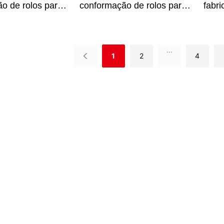
o de rolos para
conformação de rolos para
fabri
 de chapa dupla
coberturas de chapas
trap
a trapezoidal
trapezoidais de camada
alta
dupla
1035
...
1
2
4