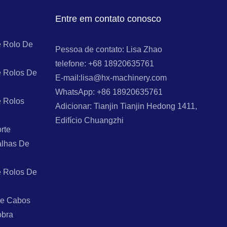
Entre em contato conosco
 Rolo De
Pessoa de contato: Lisa Zhao
telefone: +68 18920635761
 Rolos De
E-mail:lisa@hx-machinery.com
WhatsApp: +86 18920635761
 Rolos
Adicionar: Tianjin Tianjin Hedong 1411,
Edifício Chuangzhi
rte
alhas De
 Rolos De
De Cabos
obra