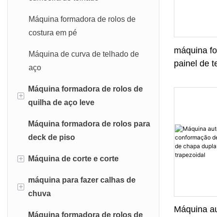
Máquina formadora de rolos de
costura em pé
máquina f
Máquina de curva de telhado de
painel de t
aço
de dupla 
Máquina formadora de rolos de
+
quilha de aço leve
Máquina formadora de rolos para
Máquina formadora de quilha de
deck de piso
aço leve C U
+
Máquina de corte e corte
Máquina formadora de quilha de
aço leve Omega
máquina para fazer calhas de
Máquina de corte de nivelamento
+
chuva
Máquina formadora de rolo de
Linha de produção de corte e
grade em T
Máquina au
Máquina formadora de rolos de
nivelamento
Máquina formadora de rolo de