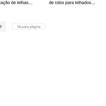
cação de telhas
de rolos para telhados
ezoidais onduladas de
trapezoidais de dupla
 velocidade HX TR4 e
camada envidraçada HX
 de dupla camada
TR4 e 1035