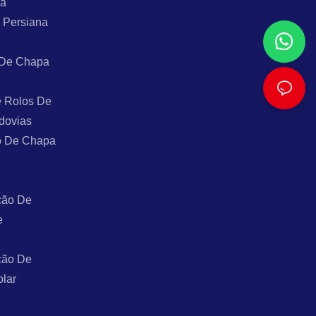
ra
 Persiana
 De Chapa
 Rolos De
dovias
o De Chapa
ção De
e
ção De
olar