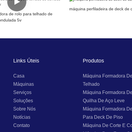
máquina perfiladeira de deck de
ora de rolo para telhado de
ondulada 5v
Links Úteis
Produtos
Casa
Máquina Formadora De
Máquinas
Telhado
Serviços
Máquina Formadora De
Soluções
Quilha De Aço Leve
Sobre Nós
Máquina Formadora De
Notícias
Para Deck De Piso
Contato
Máquina De Corte E Co