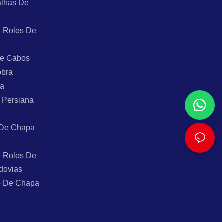
alhas De
 Rolos De
De Cabos
obra
ra
 Persiana
 De Chapa
 Rolos De
dovias
o De Chapa