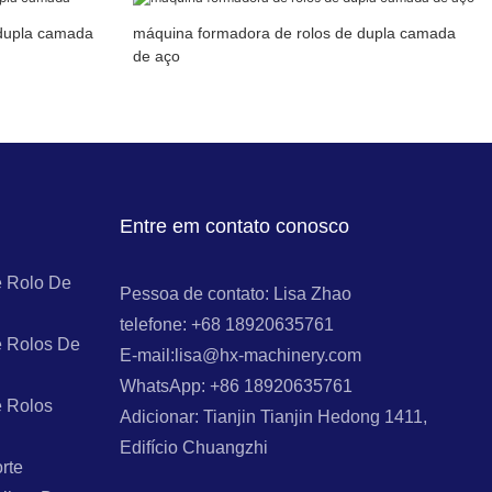
 dupla camada
máquina formadora de rolos de dupla camada
de aço
Entre em contato conosco
 Rolo De
Pessoa de contato: Lisa Zhao
telefone: +68 18920635761
 Rolos De
E-mail:lisa@hx-machinery.com
WhatsApp: +86 18920635761
 Rolos
Adicionar: Tianjin Tianjin Hedong 1411,
Edifício Chuangzhi
rte