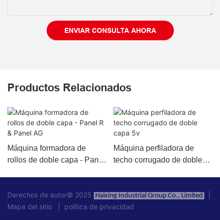
ENVIAR CONSULTA AHORA
Productos Relacionados
Máquina formadora de
Máquina perfiladora de
rollos de doble capa - Panel
techo corrugado de doble
R & Panel AG
capa 5v
Derechos de autor© 2025
|
Haixing Industrial Group Co., Limited
Mapa del sitio
|
política de privacidad