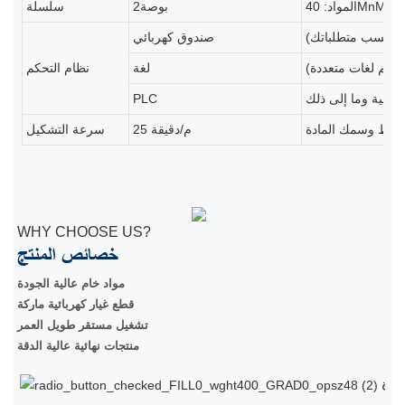
المواد: 40MnMg
بوصة2
سلسلة
ا (حسب متطلباتك)
صندوق كهربائي
ك (دعم لغات متعددة)
لغة
نظام التحكم
PLC
25 م/دقيقة
سرعة التشكيل
WHY CHOOSE US?
خصائص المنتج
مواد خام عالية الجودة
قطع غيار كهربائية ماركة
تشغيل مستقر طويل العمر
منتجات نهائية عالية الدقة
ودة