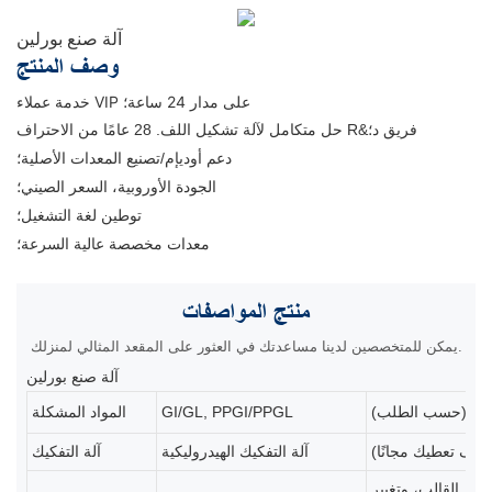
آلة صنع بورلين
وصف المنتج
خدمة عملاء VIP على مدار 24 ساعة؛
حل متكامل لآلة تشكيل اللف. 28 عامًا من الاحتراف R&فريق د؛
دعم أوديإم/تصنيع المعدات الأصلية؛
الجودة الأوروبية، السعر الصيني؛
توطين لغة التشغيل؛
معدات مخصصة عالية السرعة؛
منتج
المواصفات
يمكن للمتخصصين لدينا مساعدتك في العثور على المقعد المثالي لمنزلك.
آلة صنع بورلين
GI/GL, PPGI/PPGL
المواد المشكلة
(سوف تعطيك مجانًا)
آلة التفكيك الهيدروليكية
آلة التفكيك
ات من وحدات تغيير القالب، وتغيير