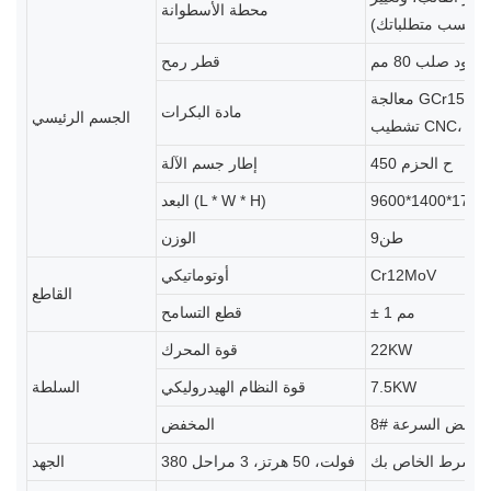
محطة الأسطوانة
تر (حسب متطلباتك)
عمود صلب 80 مم
قطر رمح
معالجة GCr15 Wuxi تقسية الحدادة + الخراطة الخشنة + معالجة التبريد HRC58-60 +
مادة البكرات
الجسم الرئيسي
لصلب
450 ح الحزم
إطار جسم الآلة
البعد (L * W * H)
طن9
الوزن
Cr12MoV
أوتوماتيكي
القاطع
± 1 مم
قطع التسامح
22KW
قوة المحرك
7.5KW
قوة النظام الهيدروليكي
السلطة
8# مخفض السرعة
المخفض
كالشرط الخاص بك
380 فولت، 50 هرتز، 3 مراحل
الجهد