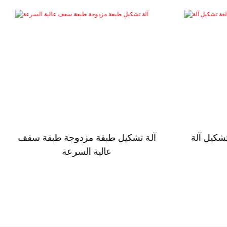
ب
أوميغا فوررينج رول لفة تشكيل آلة.
jpg