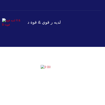
لديه ر قوي & قوة د