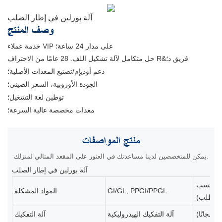
آلة بورلين في إطار الصلب
وصف المنتج
خدمة عملاء VIP على مدار 24 ساعة؛
حل متكامل لآلة تشكيل اللف. 28 عامًا من الاحتراف R&فريق د؛
دعم أوديإم/تصنيع المعدات الأصلية؛
الجودة الأوروبية، السعر الصيني؛
توطين لغة التشغيل؛
معدات مخصصة عالية السرعة؛
منتج
المواصفات
يمكن للمتخصصين لدينا مساعدتك في العثور على المقعد المثالي لمنزلك.
آلة بورلين في إطار الصلب
طيط (حسب
GI/GL, PPGI/PPGL
المواد المشكلة
الطلب)
 مجانًا)
آلة التفكيك الهيدروليكية
آلة التفكيك