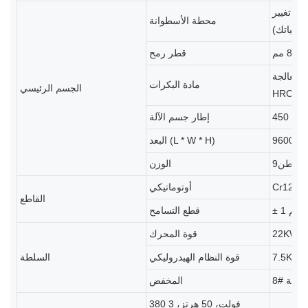
عات من وحدات تغيير
محطة الأسطوانة
تطلباتك)
 مم
قطر رمح
معالجة GCr15 Wuxi تقسية الحدادة + الخراطة الخشنة + معالجة التبريد
مادة البكرات
الجسم الرئيسي
الحزم
إطار جسم الآلة
البعد (L * W * H)
طن9
الوزن
Cr12Mo
أوتوماتيكي
القاطع
± 1 مم
قطع التسامح
22KW
قوة المحرك
7.5KW
قوة النظام الهيدروليكي
السلطة
لسرعة
المخفض
380 فولت، 50 هرتز، 3