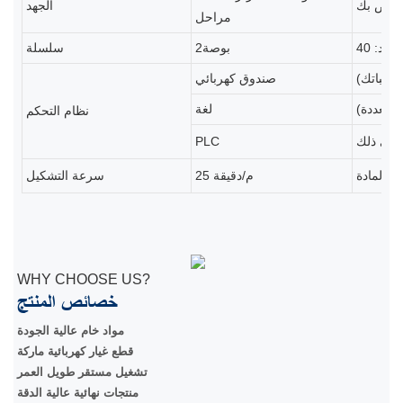
لخاص بك
الجهد
مراحل
بوصة2
سلسلة
تطلباتك)
صندوق كهربائي
 متعددة)
لغة
نظام التحكم
PLC
25 م/دقيقة
سرعة التشكيل
WHY CHOOSE US?
خصائص المنتج
مواد خام عالية الجودة
قطع غيار كهربائية ماركة
تشغيل مستقر طويل العمر
منتجات نهائية عالية الدقة