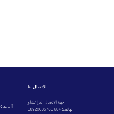
الاتصال بنا
جهة الاتصال: ليزا تشاو
آلة تشك
الهاتف: +68 18920635761