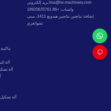
بريد إلكتروني:lisa@hx-machinery.com
واتساب: +86 18920635761
إضافة: تيانجين تيانجين هيدونغ 1411، مبنى
تشوانغزي
ماكينة 
آلة ال
آلة تشكي
آ
آلة تشكيل 