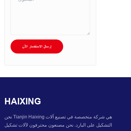
إرسال الاستفسار الآن
HAIXING
نحن Tianjin Haixing هي شركة متخصصة في تصنيع آلات
التشكيل على البارد. نحن مصنعون محترفون لآلات تشكيل