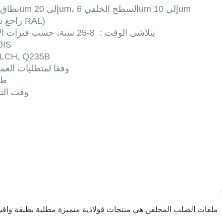
يصل السطح 16um إلى 20um، السطح الخلفي 6um إلى 10um
نطاق 
متطلبات العميل (راجع سلسلة ألوان RAL)
يتلاشى الوقت
:
8-25 سنة، حسب فترات الاحتفاظ بالألوان المختلفة لجودة الطلاء
JIS
LCH, Q235B
وفقا لمتطلبات العمل
4 
وقت الت
ملفات الصلب المجلفن هي منتجات فولاذية متميزة مطلية بطبقة واقية م