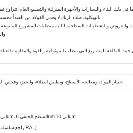
 ذلك البناء والسيارات والأجهزة المنزلية والتصنيع العام. تتراوح تط
الهيكلية. طلاء الزنك لا يحمي الفولاذ من الصدأ فحسب، بل يعزز مظهره أيضًا، مما يجعله مناسبًا للتطبيقات المرئية والجمالية.
والعروض والتشطيبات السطحية لتلبية متطلبات المشروع المتنوعة. فه
والتشكيل، مما يجعلها متعددة الاستخدامات وفعالة للاستخدامات المختلفة.
 من حيث التكلفة للمشاريع التي تتطلب الموثوقية والقوة والمقاومة لل
اختيار المواد، ومعالجة الأسطح، وتطبيق الطلاء، والخبز، وفحص الج
يصل السطح 16um إلى 20um، السطح الخلفي 6um إلى 10um
متطلبات العميل (راجع سلسلة ألوان RAL)