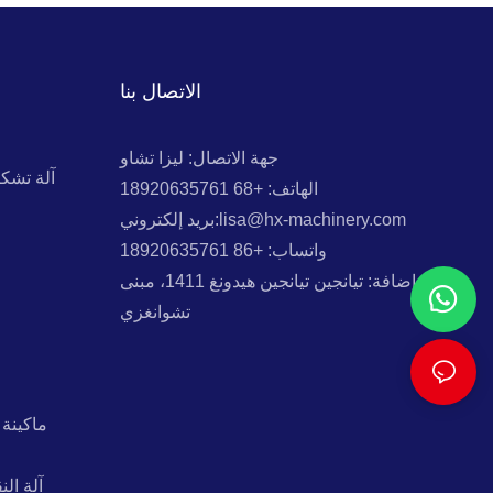
الاتصال بنا
جهة الاتصال: ليزا تشاو
آلة تشك
الهاتف: +68 18920635761
بريد إلكتروني:lisa@hx-machinery.com
واتساب: +86 18920635761
إضافة: تيانجين تيانجين هيدونغ 1411، مبنى
تشوانغزي
ماكينة 
آلة ال