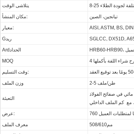
تلفة لجودة الطلاء
يتلاشى الوقت
تيانجين، الصين
مكان المنشأ:
AISI, ASTM, BS, DIN
معيار:
SGLCC, DX51D, A6
Gريد
العميل
Ardالحداد
رح شراء اللفة بأكملها
MOQ
وقت التسليم:
2-5 طن/ملف
وزن الملف
ح الفولاذ GI الوسطى والخارجية ليتم تغطيتها
التعبئة
عرض:
مم508/610
معرف الملف