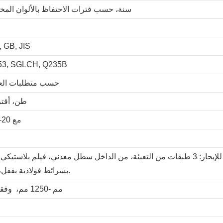
8-25 سنة، حسب فترات الاحتفاظ بالألوان المخ
, GB, JIS
53, SGLCH, Q235B
HRB60-HRB90، حسب متطلبات 
4 طن، أقت
مع 20-50 يومًا بعد توقيع العقد
التعبئة القياسية للتصدير الصالحة للإبحار: 3 طبقات من التعبئة، من الداخل سطل معدني، فيلم بلاستيكي مائي في صفائ
بشرائط فولاذية بقفل، مع كم الملف الداخلي.
760 مم -1250 مم، وفقا لمتطلبات العميل