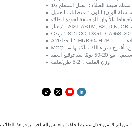
سمك طبقة الطلاء
:
اللون
:
AISI, ASTM, BS, DIN, GB, 
معيار:
SGLCC, DX51D, A653, SG
:
Gريد
اء
，
HRB60- HRB90
:
Ardالحداد
طن، أقترح شراء اللفة بأكملها
MOQ
سليم:
مع 20-50 يومًا بعد توقيع العقد
وزن الملف
:
2-5 طن/ملف
ن الزنك من خلال عملية الجلفنة بالغمس الساخن. يوفر هذا الطلاء مقاو