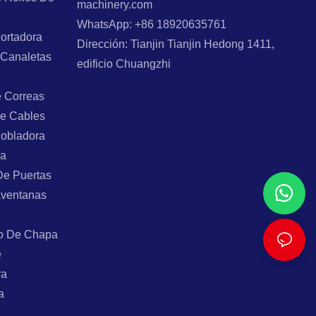
machinery.com
WhatsApp: +86 18920635761
ortadora
Dirección: Tianjin Tianjin Hedong 1411,
 Canaletas
edificio Chuangzhi
e Correas
e Cables
Dobladora
ra
De Puertas
aventanas
o De Chapa
e
ra
a