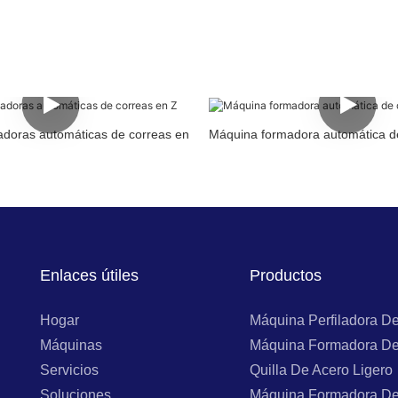
doras automáticas de correas en
Máquina formadora automática d
Enlaces útiles
Productos
Hogar
Máquina Perfiladora D
Máquinas
Máquina Formadora De
Servicios
Quilla De Acero Ligero
Soluciones
Máquina Formadora De