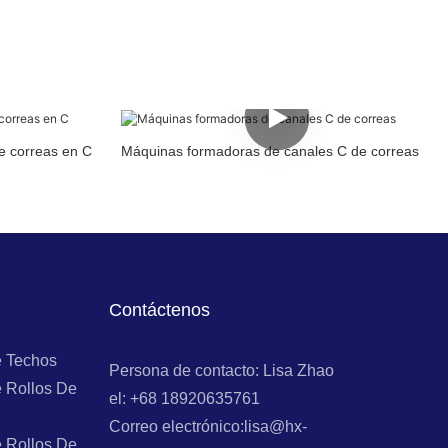
e correas en C
Máquinas formadoras de canales C de correas
Contáctenos
e Techos
Persona de contacto: Lisa Zhao
 Rollos De
el: +68 18920635761
Correo electrónico:lisa@hx-
 Rollos De