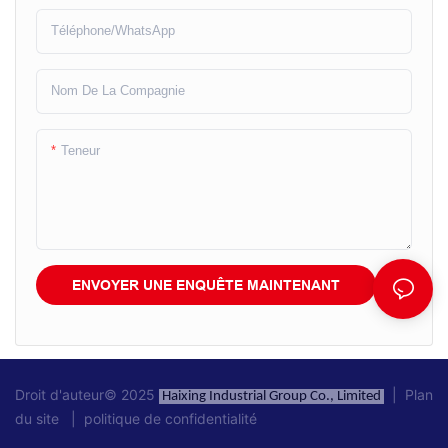
Téléphone/WhatsApp
Nom De La Compagnie
Teneur
ENVOYER UNE ENQUÊTE MAINTENANT
Droit d'auteur© 2025
|
Plan
Haixing Industrial Group Co., Limited
du site
|
politique de confidentialité