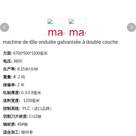
machine de tôle ondulée galvanisée à double couche
方面:
6700*500*1500毫米
电压:
380V
生产率:
8-15米/分钟
重量: 4
.2 吨
保修单:
2 年
轧制厚度:
0.3-0.8毫米
送料宽度:
1220毫米
控制系统:
PLC（进口品牌）
切割刀片材质:
Cr12钢
轴材质:
45#钢
适合加工:
镀锌卷