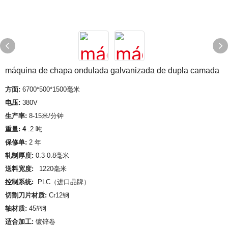
máquina de chapa ondulada galvanizada de dupla camada
方面:
6700*500*1500毫米
电压:
380V
生产率:
8-15米/分钟
重量: 4
.2 吨
保修单:
2 年
轧制厚度:
0.3-0.8毫米
送料宽度:
1220毫米
控制系统:
PLC（进口品牌）
切割刀片材质:
Cr12钢
轴材质:
45#钢
适合加工:
镀锌卷