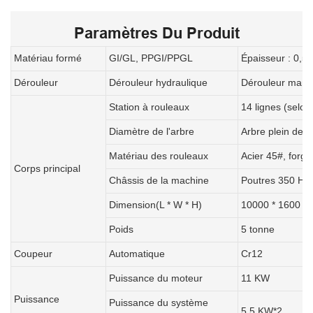
Paramètres Du Produit
Matériau formé
GI/GL, PPGI/PPGL
Épaisseur : 0,5
Dérouleur
Dérouleur hydraulique
Dérouleur manue
Station à rouleaux
14 lignes (selon
Diamètre de l'arbre
Arbre plein de 
Matériau des rouleaux
Acier 45#, forg
Corps principal
Châssis de la machine
Poutres 350 H
Dimension(L * W * H)
10000 * 1600 * 
Poids
5 tonne
Coupeur
Automatique
Cr12
Puissance du moteur
11 KW
Puissance
Puissance du système
5.5 KW*2