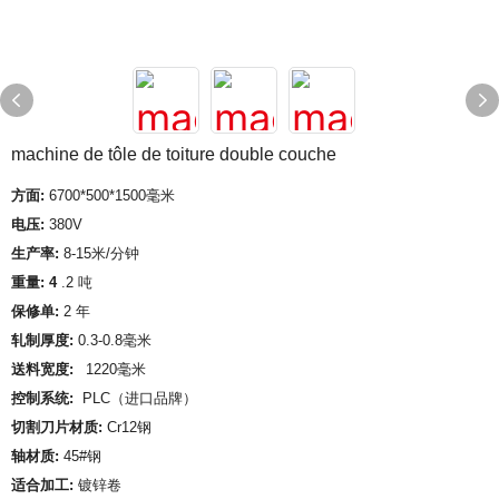
machine de tôle de toiture double couche
方面:
6700*500*1500毫米
电压:
380V
生产率:
8-15米/分钟
重量: 4
.2 吨
保修单:
2 年
轧制厚度:
0.3-0.8毫米
送料宽度:
1220毫米
控制系统:
PLC（进口品牌）
切割刀片材质:
Cr12钢
轴材质:
45#钢
适合加工:
镀锌卷