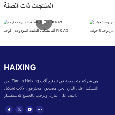
المنتجات ذات الصلة
جة 5 فولت
آلة تشكيل الطبقة المزدوجة - لوحة R & AG
HAIXING
نحن Tianjin Haixing هي شركة متخصصة في تصنيع آلات
التشكيل على البارد. نحن مصنعون محترفون لآلات تشكيل
اللف على البارد، ونرحب بالجميع للاستفسار.