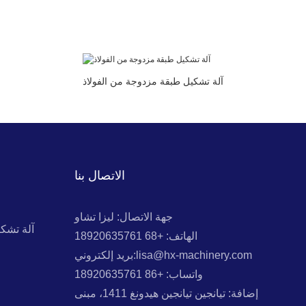
آلة تشكيل طبقة مزدوجة من الفولاذ
الاتصال بنا
جهة الاتصال: ليزا تشاو
آلة تشك
الهاتف: +68 18920635761
بريد إلكتروني:lisa@hx-machinery.com
واتساب: +86 18920635761
إضافة: تيانجين تيانجين هيدونغ 1411، مبنى