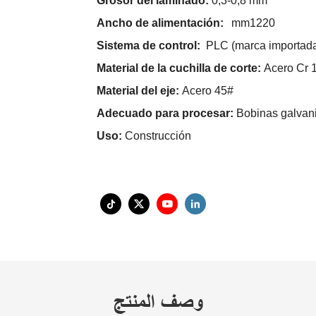
Grosor del laminado:
0,3-0,8 mm
Ancho de alimentación:
mm1220
Sistema de control:
PLC (marca importad
Material de la cuchilla de corte:
Acero Cr 
Material del eje:
Acero 45#
Adecuado para procesar:
Bobinas galvan
Uso:
Construcción
وصف المنتج