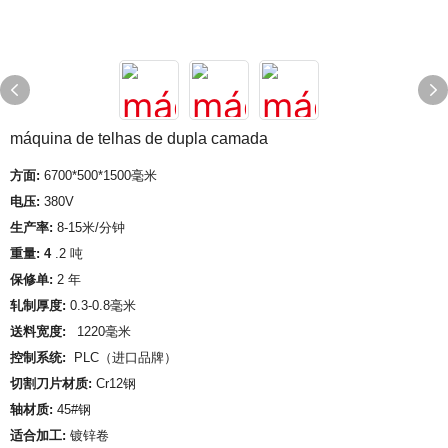
máquina de telhas de dupla camada
方面:
6700*500*1500毫米
电压:
380V
生产率:
8-15米/分钟
重量: 4
.2 吨
保修单:
2 年
轧制厚度:
0.3-0.8毫米
送料宽度:
1220毫米
控制系统:
PLC（进口品牌）
切割刀片材质:
Cr12钢
轴材质:
45#钢
适合加工:
镀锌卷