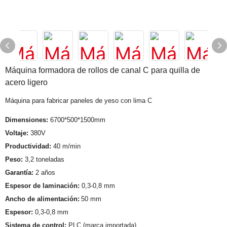
Máquina formadora de rollos de canal C para quilla de
acero ligero
Máquina para fabricar paneles de yeso con lima C
Dimensiones:
6700*500*1500mm
Voltaje:
380V
Productividad:
40 m/min
Peso:
3,2 toneladas
Garantía:
2 años
Espesor de laminación:
0,3-0,8 mm
Ancho de alimentación:
50 mm
Espesor:
0,3-0,8 mm
Sistema de control:
PLC (marca importada)