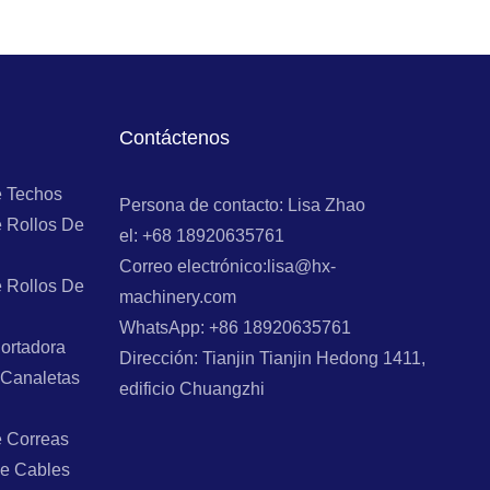
Contáctenos
e Techos
Persona de contacto: Lisa Zhao
 Rollos De
el: +68 18920635761
Correo electrónico:lisa@hx-
 Rollos De
machinery.com
WhatsApp: +86 18920635761
ortadora
Dirección: Tianjin Tianjin Hedong 1411,
 Canaletas
edificio Chuangzhi
e Correas
e Cables