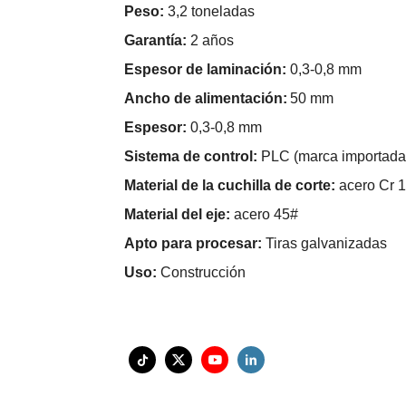
Peso:
3,2 toneladas
Garantía:
2 años
Espesor de laminación:
0,3-0,8 mm
Ancho de alimentación:
50 mm
Espesor:
0,3-0,8 mm
Sistema de control:
PLC (marca importada
Material de la cuchilla de corte:
acero Cr 
Material del eje:
acero 45#
Apto para procesar:
Tiras galvanizadas
Uso:
Construcción