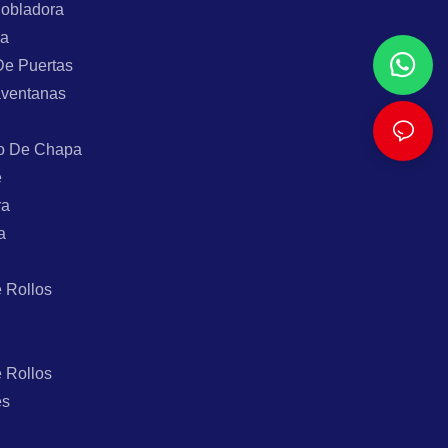
Dobladora
ra
De Puertas
aventanas
o De Chapa
e
ra
a
 Rollos
 Rollos
es