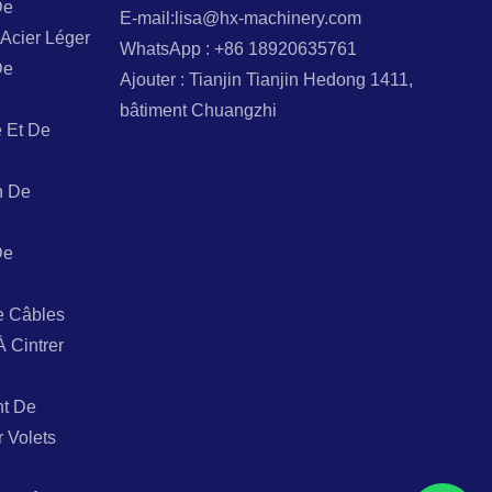
De
E-mail:lisa@hx-machinery.com
Acier Léger
WhatsApp : +86 18920635761
De
Ajouter : Tianjin Tianjin Hedong 1411,
bâtiment Chuangzhi
 Et De
n De
De
e Câbles
À Cintrer
t De
r Volets