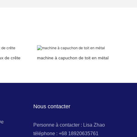
ux de crête
machine à capuchon de toit en métal
Nous contacter
De
Personne à contacter : Lisa Zhao
téléphone : +68 18920635761