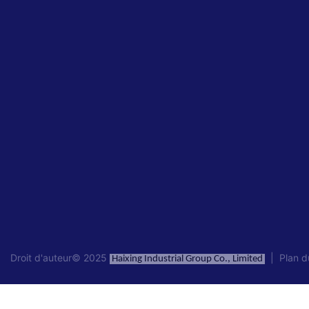
Droit d'auteur© 2025
|
Plan d
Haixing Industrial Group Co., Limited