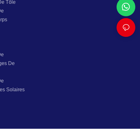
De Tôle
De
rps
De
ges De
De
es Solaires