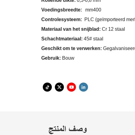
Rollende dikte:
0,3-0,8 mm
Voedingsbreedte:
mm400
Controlesysteem:
PLC (geïmporteerd mer
Materiaal van het snijblad:
Cr 12 staal
Schachtmateriaal:
45# staal
Geschikt om te verwerken:
Gegalvaniseerd
Gebruik:
Bouw
وصف المنتج