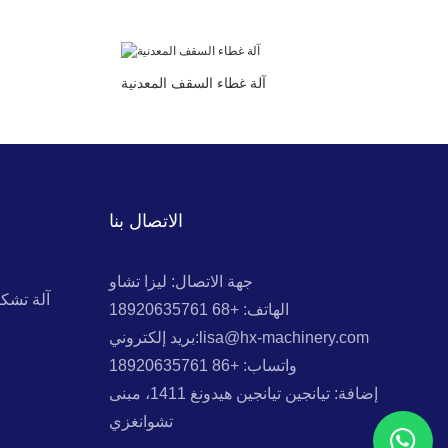
آلة غطاء السقف المعدنية
الاتصال بنا
جهة الاتصال: ليزا تشاو
آلة تشك
الهاتف: +68 18920635761
بريد إلكتروني:lisa@hx-machinery.com
واتساب: +86 18920635761
إضافة: تيانجين تيانجين هيدونغ 1411، مبنى
تشوانغزي