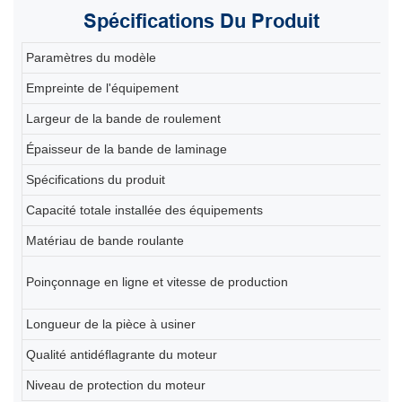
Spécifications
Du Produit
Paramètres du modèle
80
Empreinte de l'équipement
20
Largeur de la bande de roulement
2
Épaisseur de la bande de laminage
0,
Spécifications du produit
80
Capacité totale installée des équipements
En
Matériau de bande roulante
Q2
6 
Poinçonnage en ligne et vitesse de production
(d
Longueur de la pièce à usiner
2
Qualité antidéflagrante du moteur
Ex
Niveau de protection du moteur
IP