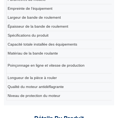
Empreinte de l'équipement
2
Largeur de bande de roulement
2
Épaisseur de la bande de roulement
0,
Spécifications du produit
80
Capacité totale installée des équipements
En
Matériau de la bande roulante
Ba
6 
Poinçonnage en ligne et vitesse de production
(d
Longueur de la pièce à rouler
2
Qualité du moteur antidéflagrante
Ex
Niveau de protection du moteur
IP