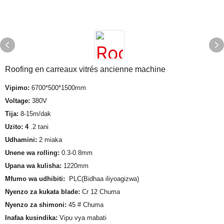
Roofing en carreaux vitrés ancienne machine
Vipimo:
6700*500*1500mm
Voltage:
380V
Tija:
8-15m/dak
Uzito: 4
.2 tani
Udhamini:
2 miaka
Unene wa rolling:
0.3-0.8mm
Upana wa kulisha:
1220mm
Mfumo wa udhibiti:
PLC(Bidhaa iliyoagizwa)
Nyenzo za kukata blade:
Cr 12 Chuma
Nyenzo za shimoni:
45 # Chuma
Inafaa kusindika:
Vipu vya mabati