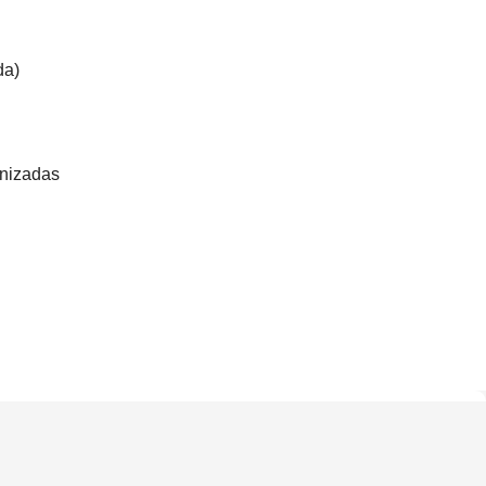
da)
nizadas