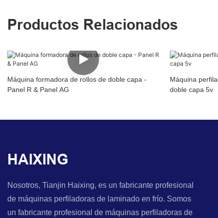
Productos Relacionados
Máquina formadora de rollos de doble capa -
Máquina perfil
Panel R & Panel AG
doble capa 5v
HAIXING
Nosotros, Tianjin Haixing, es un fabricante profesional
de máquinas perfiladoras de laminado en frío. Somos
un fabricante profesional de máquinas perfiladoras de