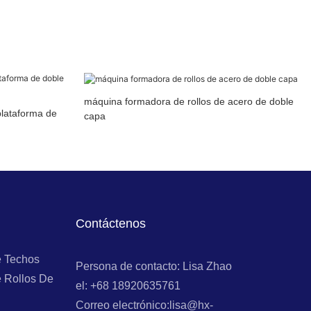
máquina formadora de rollos de acero de doble
plataforma de
capa
Contáctenos
e Techos
Persona de contacto: Lisa Zhao
 Rollos De
el: +68 18920635761
Correo electrónico:lisa@hx-