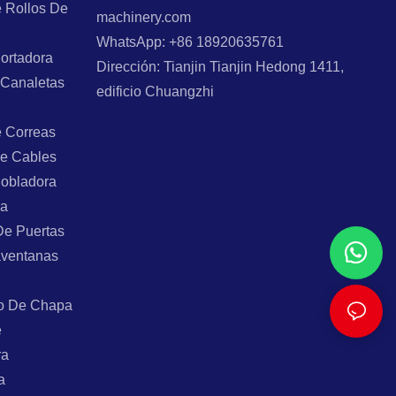
 Rollos De
machinery.com
WhatsApp: +86 18920635761
ortadora
Dirección: Tianjin Tianjin Hedong 1411,
 Canaletas
edificio Chuangzhi
e Correas
e Cables
Dobladora
ra
De Puertas
aventanas
o De Chapa
e
ra
a