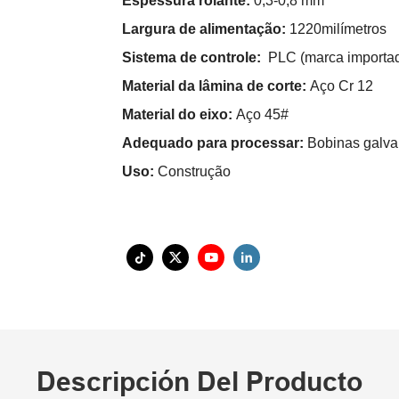
Espessura rolante:
0,3-0,8 mm
Largura de alimentação:
1220milímetros
Sistema de controle:
PLC (marca importa
Material da lâmina de corte:
Aço Cr 12
Material do eixo:
Aço 45#
Adequado para processar:
Bobinas galva
Uso:
Construção
Descripción Del Producto