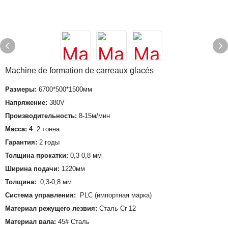
Machine de formation de carreaux glacés
Размеры:
6700*500*1500мм
Напряжение:
380V
Производительность:
8-15м/мин
Масса: 4
.2 тонна
Гарантия:
2 годы
Толщина прокатки:
0,3-0,8 мм
Ширина подачи:
1220мм
Толщина:
0,3-0,8 мм
Система управления:
PLC (импортная марка)
Материал режущего лезвия:
Сталь Cr 12
Материал вала:
45# Сталь