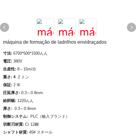
máquina de formação de ladrilhos envidraçados
寸法:
6700*500*1500んん
電圧:
380V
生産性:
8～15m/分
重さ: 4
.2 トン
保証:
2 年
圧延厚さ:
0.3～0.8mm
給餌幅:
1220んん
厚さ:
0.3～0.8mm
制御システム:
PLC（輸入ブランド）
切断刃材質:
Cr 12鋼
シャフト材質:
45# スチール