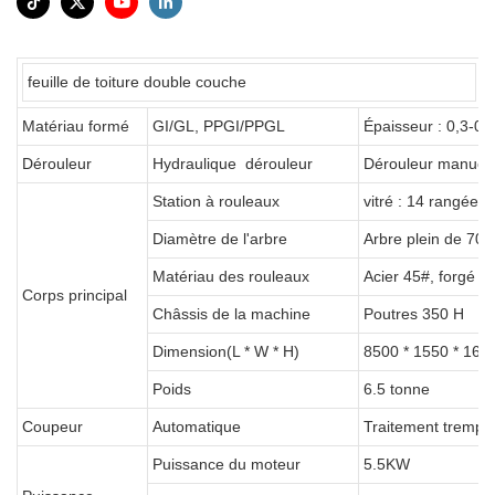
feuille de toiture double couche
Matériau formé
GI/GL, PPGI/PPGL
Épaisseur : 0,3-0,
Dérouleur
Hydraulique dérouleur
Dérouleur manuel 
Station à rouleaux
vitré : 14 rangées
Diamètre de l'arbre
Arbre plein de 70
Matériau des rouleaux
Acier 45#, forgé 
Corps principal
Châssis de la machine
Poutres 350 H
Dimension(L * W * H)
8500 * 1550 * 160
Poids
6.5 tonne
Coupeur
Automatique
Traitement tremp
Puissance du moteur
5.5KW