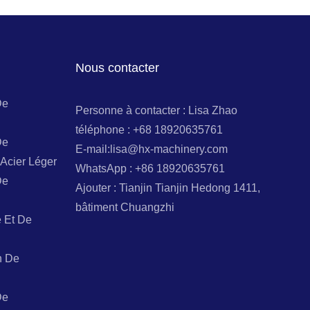
Nous contacter
De
Personne à contacter : Lisa Zhao
téléphone : +68 18920635761
De
E-mail:lisa@hx-machinery.com
Acier Léger
WhatsApp : +86 18920635761
De
Ajouter : Tianjin Tianjin Hedong 1411,
bâtiment Chuangzhi
 Et De
n De
De