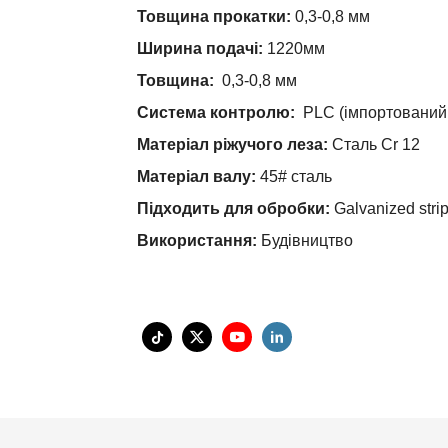
Товщина прокатки:
0,3-0,8 мм
Ширина подачі:
1220мм
Товщина:
0,3-0,8 мм
Система контролю:
PLC (імпортований
Матеріал ріжучого леза:
Сталь Cr 12
Матеріал валу:
45# сталь
Підходить для обробки:
Galvanized stri
Використання:
Будівництво