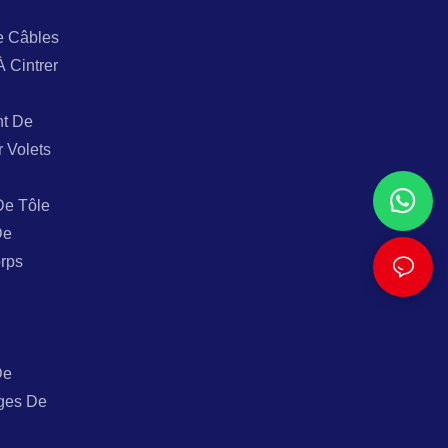
e Câbles
À Cintrer
t De
r Volets
De Tôle
De
rps
De
ges De