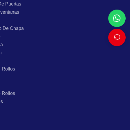
De Puertas
aventanas
o De Chapa
e
ra
a
 Rollos
 Rollos
es