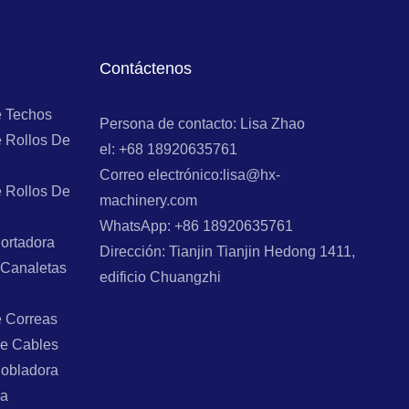
Contáctenos
e Techos
Persona de contacto: Lisa Zhao
 Rollos De
el: +68 18920635761
Correo electrónico:lisa@hx-
 Rollos De
machinery.com
WhatsApp: +86 18920635761
ortadora
Dirección: Tianjin Tianjin Hedong 1411,
 Canaletas
edificio Chuangzhi
e Correas
e Cables
Dobladora
ra