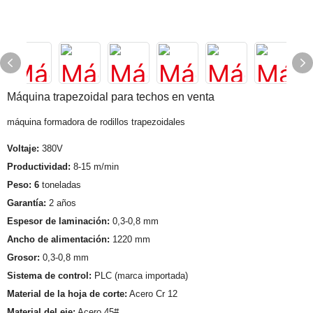
Máquina trapezoidal para techos en venta
máquina formadora de rodillos trapezoidales
Voltaje:
380V
Productividad:
8-15 m/min
Peso: 6
toneladas
Garantía:
2 años
Espesor de laminación:
0,3-0,8 mm
Ancho de alimentación:
1220 mm
Grosor:
0,3-0,8 mm
Sistema de control:
PLC (marca importada)
Material de la hoja de corte:
Acero Cr 12
Material del eje:
Acero 45#