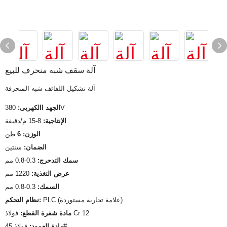
آلة سقف شبه منحرف للبيع
آلة تشكيل اللفائف شبه المنحرفة
380V
الجهد االكهربى:
الإنتاجية:
8-15 م/دقيقة
الوزن: 6
طن
الضمان:
سنتين
سمك التدحرج:
0.3-0.8 مم
عرض التغذية:
1220 مم
السمك:
0.3-0.8 مم
PLC (علامة تجارية مستوردة)
نظام التحكم:
فولاذ Cr 12
مادة شفرة القطع:
فولاذ 45#
مادة العمود: