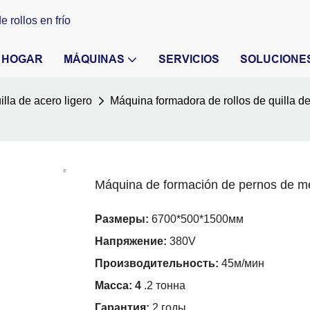
 rollos en frío
HOGAR
MÁQUINAS
SERVICIOS
SOLUCIONE
lla de acero ligero
Máquina formadora de rollos de quilla de
Máquina de formación de pernos de meta
Размеры:
6700*500*1500мм
Напряжение:
380V
Производительность:
45м/мин
Масса: 4
.2 тонна
Гарантия:
2 годы