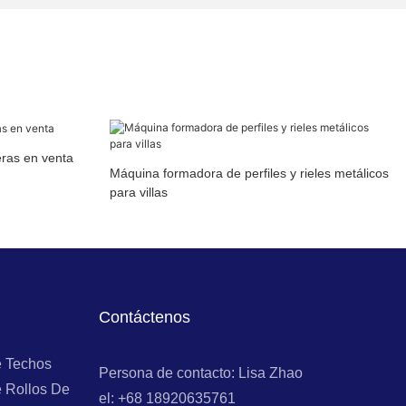
eras en venta
Máquina formadora de perfiles y rieles metálicos
para villas
Contáctenos
e Techos
Persona de contacto: Lisa Zhao
 Rollos De
el: +68 18920635761