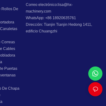
Correo electrónico:lisa@hx-
 Rollos De
machinery.com
WhatsApp: +86 18920635761
ortadora
Dirección: Tianjin Tianjin Hedong 1411,
 Canaletas
edificio Chuangzhi
e Correas
e Cables
Dobladora
ra
De Puertas
aventanas
o De Chapa
e
ra