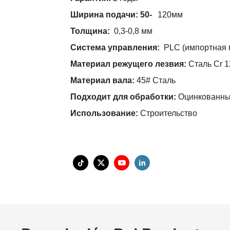
Ширина подачи: 50-
120мм
Толщина:
0,3-0,8 мм
Система управления:
PLC (импортная 
Материал режущего лезвия:
Сталь Cr 1
Материал вала:
45# Сталь
Подходит для обработки:
Оцинкованны
Использование:
Строительство