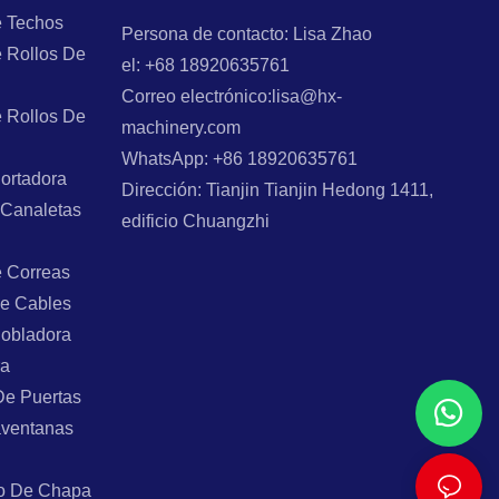
e Techos
Persona de contacto: Lisa Zhao
 Rollos De
el: +68 18920635761
Correo electrónico:lisa@hx-
 Rollos De
machinery.com
WhatsApp: +86 18920635761
ortadora
Dirección: Tianjin Tianjin Hedong 1411,
 Canaletas
edificio Chuangzhi
e Correas
e Cables
Dobladora
ra
De Puertas
aventanas
o De Chapa