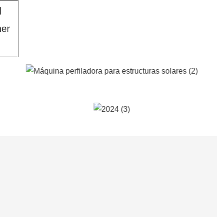
l
ner