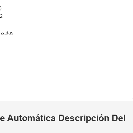
)
12
izadas
te Automática Descripción Del