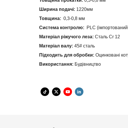
Товщина прокатки:
0,3-0,8 мм
Ширина подачі:
1220мм
Товщина:
0,3-0,8 мм
Система контролю:
PLC (імпортований
Матеріал ріжучого леза:
Сталь Cr 12
Матеріал валу:
45# сталь
Підходить для обробки:
Оцинковані ко
Використання:
Будівництво