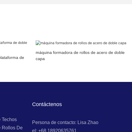
máquina formadora de rollos de acero de doble
plataforma de
capa
Contáctenos
e Techos
Persona de contacto: Lisa Zhao
 Rollos De
el: +68 18920635761