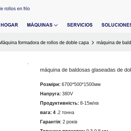
 rollos en frío
HOGAR
MÁQUINAS
SERVICIOS
SOLUCIONE
Máquina formadora de rollos de doble capa
máquina de bald
máquina de baldosas glaseadas de do
Розміри:
6700*500*1500мм
Напруга:
380V
Продуктивність:
8-15м/хв
вага: 4
.2 тонна
Гарантія:
2 років