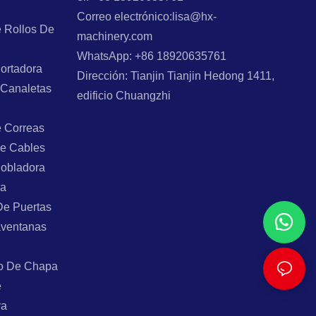
Correo electrónico:lisa@hx-
 Rollos De
machinery.com
WhatsApp: +86 18920635761
ortadora
Dirección: Tianjin Tianjin Hedong 1411,
 Canaletas
edificio Chuangzhi
e Correas
e Cables
Dobladora
ra
De Puertas
aventanas
o De Chapa
e
ra