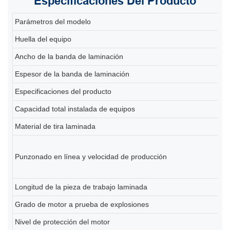
Especificaciones
Del Producto
Parámetros del modelo
80
Huella del equipo
20
Ancho de la banda de laminación
2
Espesor de la banda de laminación
0,
Especificaciones del producto
80
Capacidad total instalada de equipos
Al
Material de tira laminada
Ti
6-
Punzonado en línea y velocidad de producción
(d
pe
Longitud de la pieza de trabajo laminada
2
Grado de motor a prueba de explosiones
Ex
Nivel de protección del motor
IP