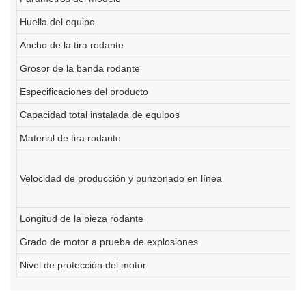
Huella del equipo
20
Ancho de la tira rodante
2
Grosor de la banda rodante
0,
Especificaciones del producto
80
Capacidad total instalada de equipos
Al
Material de tira rodante
Ti
6-
Velocidad de producción y punzonado en línea
(d
pe
Longitud de la pieza rodante
2
Grado de motor a prueba de explosiones
Ex
Nivel de protección del motor
IP