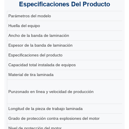
Especificaciones
Del Producto
Parámetros del modelo
80
Huella del equipo
20
Ancho de la banda de laminación
2
Espesor de la banda de laminación
0,
Especificaciones del producto
80
Capacidad total instalada de equipos
Al
Material de tira laminada
Ti
6-
Punzonado en línea y velocidad de producción
(d
pe
Longitud de la pieza de trabajo laminada
2
Grado de protección contra explosiones del motor
Ex
Nivel de protección del motor
IP