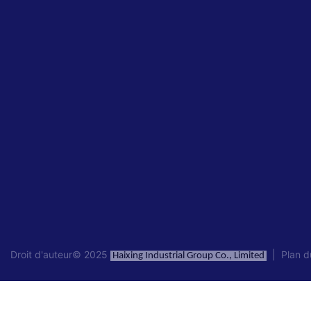
Droit d'auteur© 2025
|
Plan d
Haixing Industrial Group Co., Limited