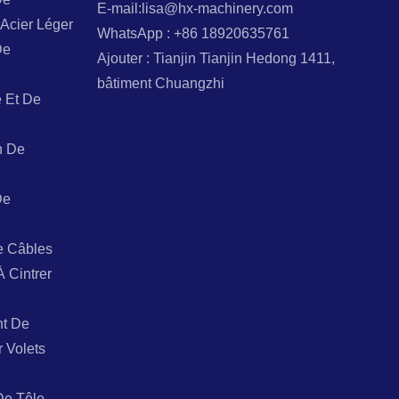
E-mail:lisa@hx-machinery.com
Acier Léger
WhatsApp : +86 18920635761
De
Ajouter : Tianjin Tianjin Hedong 1411,
bâtiment Chuangzhi
 Et De
n De
De
e Câbles
À Cintrer
t De
r Volets
De Tôle