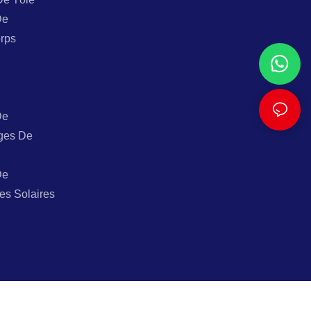
De
rps
De
ges De
De
es Solaires