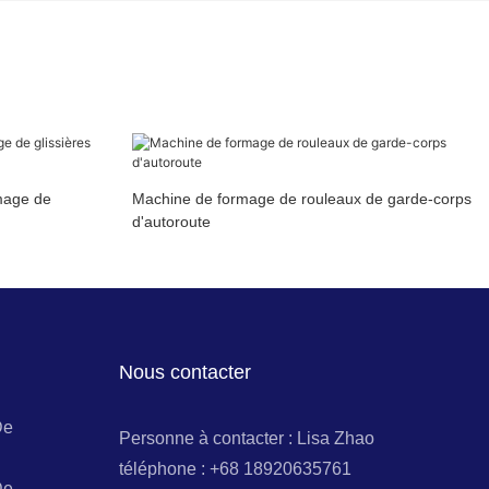
mage de
Machine de formage de rouleaux de garde-corps
d'autoroute
Nous contacter
De
Personne à contacter : Lisa Zhao
téléphone : +68 18920635761
De