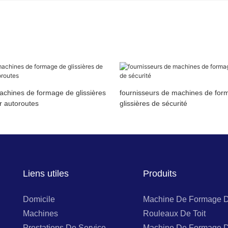
achines de formage de glissières
fournisseurs de machines de for
r autoroutes
glissières de sécurité
Liens utiles
Produits
Domicile
Machine De Formage 
Machines
Rouleaux De Toit
Prestations De Service
Machine De Formage 