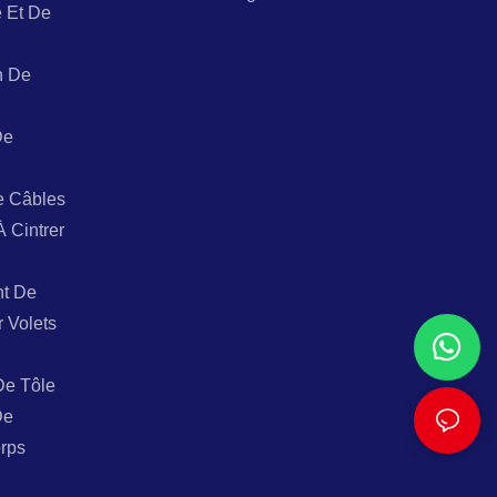
 Et De
n De
De
e Câbles
À Cintrer
t De
r Volets
De Tôle
De
rps