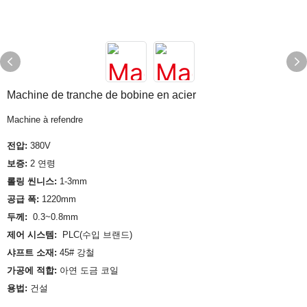
Machine de tranche de bobine en acier
Machine à refendre
전압:
380V
보증:
2 연령
롤링 씬니스:
1-3mm
공급 폭:
1220mm
두께:
0.3~0.8mm
제어 시스템:
PLC(수입 브랜드)
샤프트 소재:
45# 강철
가공에 적합:
아연 도금 코일
용법:
건설