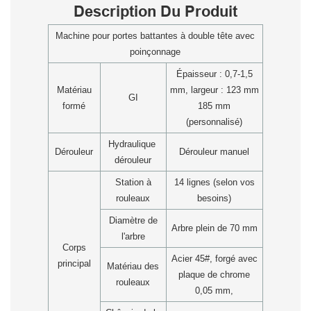
Description Du Produit
Machine pour portes battantes à double tête avec
poinçonnage
Épaisseur : 0,7-1,5
Matériau
mm, largeur : 123 mm
GI
formé
185 mm
(personnalisé)
Hydraulique
Dérouleur
Dérouleur manuel
dérouleur
Station à
14 lignes (selon vos
rouleaux
besoins)
Diamètre de
Arbre plein de 70 mm
l'arbre
Corps
Acier 45#, forgé avec
principal
Matériau des
plaque de chrome
rouleaux
0,05 mm,