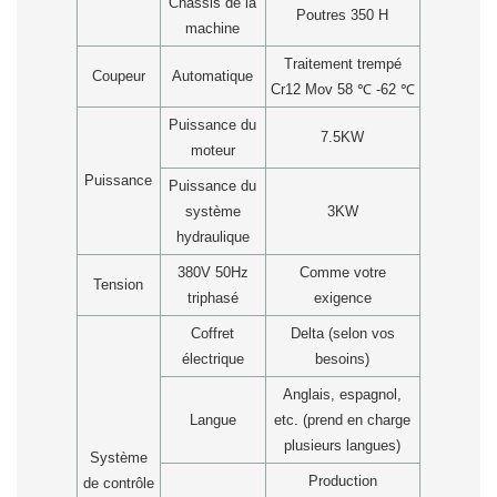
Châssis de la
Poutres 350 H
machine
Traitement trempé
Coupeur
Automatique
Cr12 Mov 58
℃
-62
℃
Puissance du
7.5KW
moteur
Puissance
Puissance du
système
3KW
hydraulique
380V 50Hz
Comme votre
Tension
triphasé
exigence
Coffret
Delta (selon vos
électrique
besoins)
Anglais, espagnol,
Langue
etc. (prend en charge
plusieurs langues)
Système
Production
de contrôle