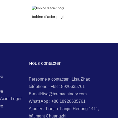
bobine d'acier ppgi
Nous contacter
De
Personne à contacter : Lisa Zhao
téléphone : +68 18920635761
De
E-mail:lisa@hx-machinery.com
Acier Léger
WhatsApp : +86 18920635761
De
Ajouter : Tianjin Tianjin Hedong 1411,
bâtiment Chuangzhi