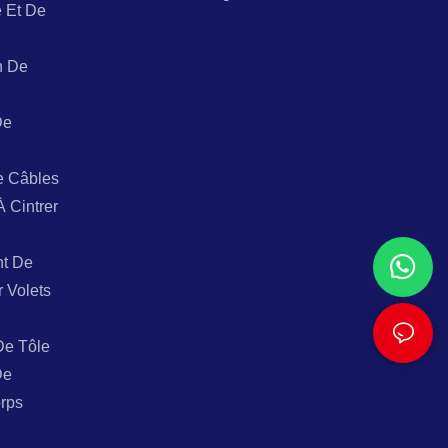
 Et De
n De
De
e Câbles
À Cintrer
t De
r Volets
De Tôle
De
rps