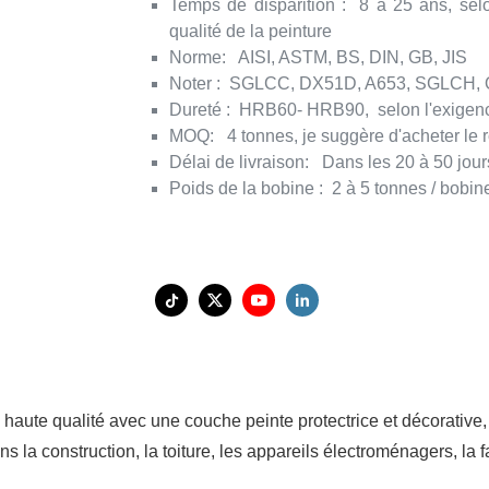
Temps de disparition
:
8 à 25 ans, selo
qualité de la peinture
Norme:
AISI, ASTM, BS, DIN, GB, JIS
Noter
:
SGLCC, DX51D, A653, SGLCH,
Dureté
:
HRB60- HRB90,
selon l'exigenc
MOQ:
4 tonnes, je suggère d'acheter le 
Délai de livraison:
Dans les 20 à 50 jours
Poids de la bobine
:
2 à 5 tonnes / bobin
 haute qualité avec une couche peinte protectrice et décorative, 
ns la construction, la toiture, les appareils électroménagers, la 