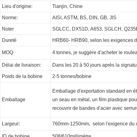
Lieu d'origine:
Tianjin, Chine
Norme:
AISI, ASTM, BS, DIN, GB, JIS
Noter
SGLCC, DX51D, A653, SGLCH, Q235
Dureté
HRB60- HRB90, selon les exigences du
MOQ
4 tonnes, je suggère d'acheter le roulea
Délai de livraison:
Dans les 20 à 50 jours après la signatu
Poids de la bobine
2-5 tonnes/bobine
Emballage d'exportation standard en éta
Emballage
un seau en métal, un film plastique pour 
recouvrir de bandes d'acier avec serru
Largeur:
760mm-1250mm, selon l'exigence du c
ID de bobine
508/610millimètre