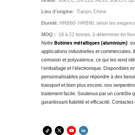
Grade:
SGLCC, DX51D, A653, SGLCH, Q
Lieu d'origine:
Tianjin, Chine
Dureté:
HRB60- HRB90, selon les exigence
MOQ：
16 à 22 tonnes, à déterminer en fonc
Bobines métalliques (aluminium)
Notre
so
applications industrielles et commerciales. I
corrosion et polyvalence, ce qui les rend idé
l'emballage et l'électronique. Disponibles en d
personnalisables pour répondre à des besoi
transport et bien plus encore, nos serpenti
traitement facile. Soutenus par un contrôle q
garantissant fiabilité et efficacité. Contact