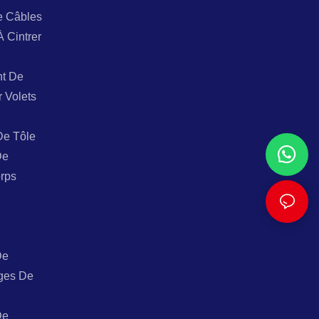
e Câbles
À Cintrer
t De
r Volets
De Tôle
De
rps
De
ges De
De