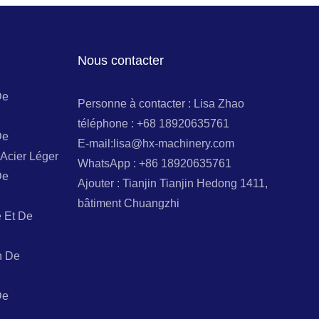
Nous contacter
De
Personne à contacter : Lisa Zhao
téléphone : +68 18920635761
De
E-mail:lisa@hx-machinery.com
Acier Léger
WhatsApp : +86 18920635761
De
Ajouter : Tianjin Tianjin Hedong 1411,
bâtiment Chuangzhi
 Et De
n De
De