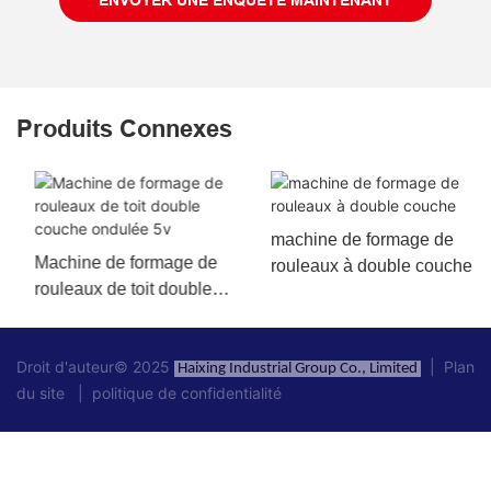
ENVOYER UNE ENQUÊTE MAINTENANT
Produits Connexes
machine de formage de
Machine de formage de
rouleaux à double couche
rouleaux de toit double
couche ondulée 5v
Droit d'auteur© 2025
|
Plan
Haixing Industrial Group Co., Limited
du site
|
politique de confidentialité